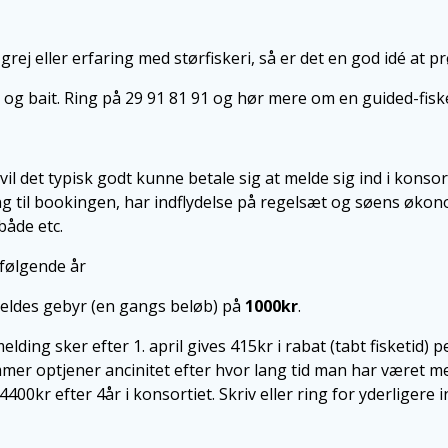
rej eller erfaring med størfiskeri, så er det en god idé at p
g bait. Ring på 29 91 81 91 og hør mere om en guided-fisketu
 det typisk godt kunne betale sig at melde sig ind i konsorti
ang til bookingen, har indflydelse på regelsæt og søens øko
både etc.
rfølgende år
eldes gebyr (en gangs beløb) på
1000kr
.
lding sker efter 1. april gives 415kr i rabat (tabt fisketid)
er optjener ancinitet efter hvor lang tid man har været m
il 4400kr efter 4år i konsortiet. Skriv eller ring for yderlige