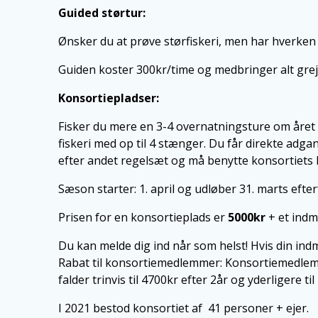
Guided størtur:
Ønsker du at prøve størfiskeri, men har hverken g
Guiden koster 300kr/time og medbringer alt grej o
Konsortiepladser:
Fisker du mere en 3-4 overnatningsture om året vil
fiskeri med op til 4 stænger. Du får direkte adg
efter andet regelsæt og må benytte konsortiets 
Sæson starter: 1. april og udløber 31. marts efte
Prisen for en konsortieplads er
50
00kr
+ et indm
Du kan melde dig ind når som helst! Hvis din indme
Rabat til konsortiemedlemmer: Konsortiemedlemm
falder trinvis til 4700kr efter 2år og yderligere t
I 2021 bestod konsortiet af 41 personer + ejer.