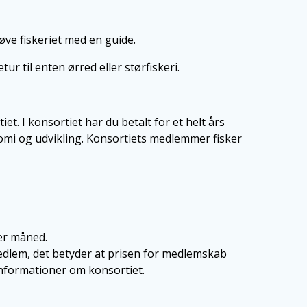
røve fiskeriet med en guide.
r til enten ørred eller størfiskeri.
et. I konsortiet har du betalt for et helt års
nomi og udvikling. Konsortiets medlemmer fisker
 per måned.
edlem, det betyder at prisen for medlemskab
re informationer om konsortiet.