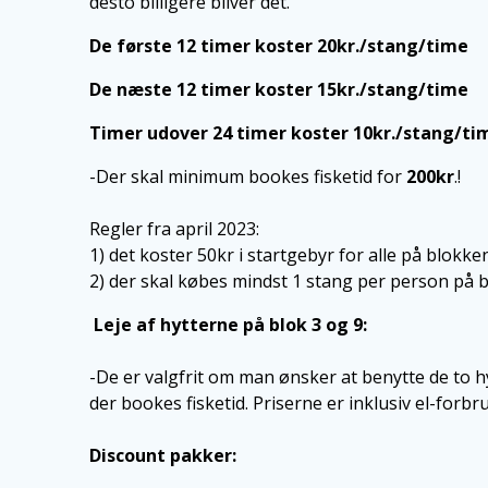
desto billigere bliver det.
De første 12 timer koster 20kr./stang/time
De næste 12 timer koster 15kr./stang/time
Timer udover 24 timer koster 10kr./stang/ti
-Der skal minimum bookes fisketid for
200kr
.!
Regler fra april 2023:
1) det koster 50kr i startgebyr for alle på blokken
2) der skal købes mindst 1 stang per person på b
Leje af hytterne på blok 3 og 9:
-De er valgfrit om man ønsker at benytte de to 
der bookes fisketid. Priserne er inklusiv el-forbr
Discount pakker: