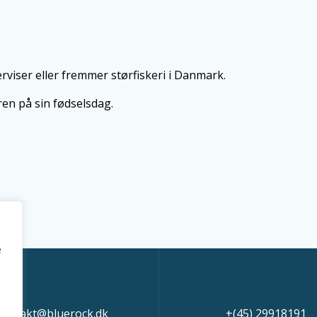
rviser eller fremmer størfiskeri i Danmark.
laren på sin fødselsdag.
e
kontakt@bluerock.dk
+(45) 29918191