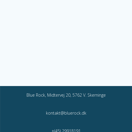
Blue Rock, Midtervej 20, 5762 V. Skerninge
kontakt@bluerock.dk
+(45) 29918191